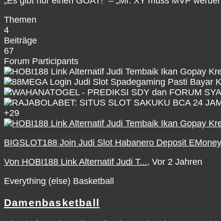
„Es gibt nur einen GOAT!“ – „Mr. XY muss MVP werden
Themen
4
Beiträge
67
Forum Participants
+29
BIGSLOT188 Join Judi Slot Habanero Deposit EMone
Von HOBI188 Link Alternatif Judi T...
, Vor 2 Jahren
Everything (else) Basketball
Damenbasketball