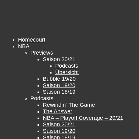
Zum
Inhalt
springen
Homecourt
NBA
Previews
Saison 20/21
Podcasts
Übersicht
Bubble 19/20
Saison 19/20
Saison 18/19
Podcasts
Rewindin‘ The Game
The Answer
NBA – Playoff Coverage – 20/21
Saison 20/21
Saison 19/20
Saison 18/19