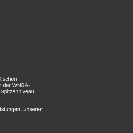
äischen
 In der WNBA-
f Spitzenniveau
eistungen „unserer“