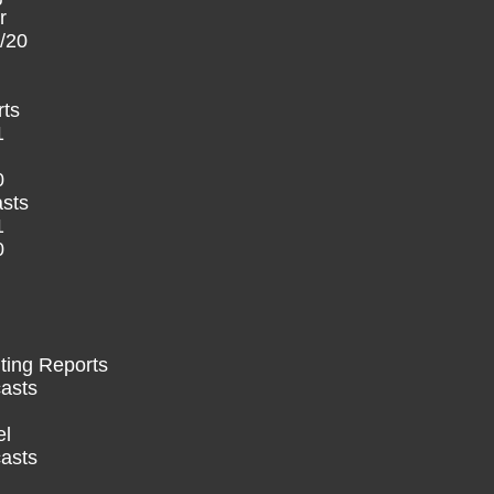
r
/20
rts
1
0
asts
1
0
ting Reports
asts
el
asts