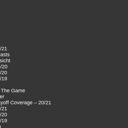
/21
asts
sicht
/20
/20
/19
‘ The Game
er
yoff Coverage – 20/21
/21
/20
/19
g