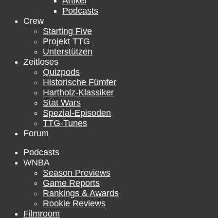
Artikel
Podcasts
Crew
Starting Five
Projekt TTG
Unterstützen
Zeitloses
Quizpods
Historische Fümfer
Hartholz-Klassiker
Stat Wars
Spezial-Episoden
TTG-Tunes
Forum
Podcasts
WNBA
Season Previews
Game Reports
Rankings & Awards
Rookie Reviews
Filmroom