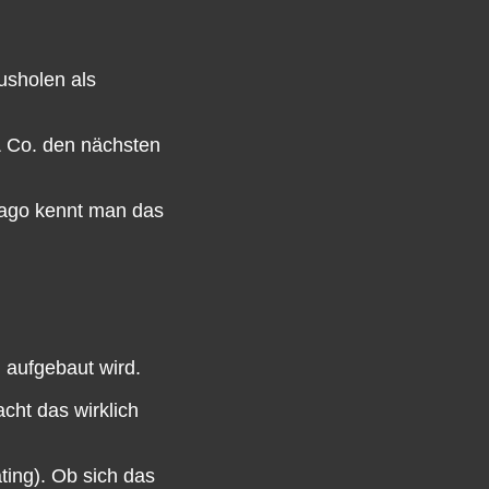
usholen als
& Co. den nächsten
icago kennt man das
m aufgebaut wird.
cht das wirklich
ting). Ob sich das