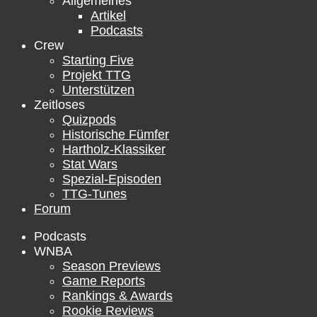
Allgemeines
Artikel
Podcasts
Crew
Starting Five
Projekt TTG
Unterstützen
Zeitloses
Quizpods
Historische Fümfer
Hartholz-Klassiker
Stat Wars
Spezial-Episoden
TTG-Tunes
Forum
Podcasts
WNBA
Season Previews
Game Reports
Rankings & Awards
Rookie Reviews