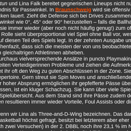
tun
und Lina Falk bereitet gegnerischen Lineups nicht nu
dnis für Passwinkel. In
Braunschweig
wird sie offensiv
Ecken lauert. Zieht die Defense sich bei Drives zusammen
kel wie 0°, 45° oder 90° herzustellen – falls die Ballh
ie immer wieder (aber noch nicht häufig genug!) zum of
olle sieht überproportional viel Spiel ohne Ball vor, we
f diesen Teil des Spiels legt. In der zehnten Ausgabe u
fazit, dass sich die meisten der von uns beobachteten
n gleichaltrigen Athletinnen abheben.
 durchaus vielversprechende Ansätze in puncto Playmakin
eiten Verteidigerinnen Probleme und ziehen die Aufmerk
ht ihr oft den Weg zu guten Abschlüssen in der Zone. Sie
epertoire. Gern streut sie Spin Moves und anschließend
ihr hoher Absprung ermöglichen ihr gepfefferte Pässe üb
ssen, ist ein kluger Schachzug. Sie kann über viele Spie
Spielübersicht. Aus dem Stand sind ihre Pässe zudem deu
en
resultieren immer wieder Vorteile, Foul Assists oder di
wenn wir Lina als Three-and-D-Wing bezeichnen. Das d
sketball höchst gefragt, besitzt bei letzterem aber eher
ich zwei Versuchen) in der 2. DBBL noch ihre 23,1 % im 