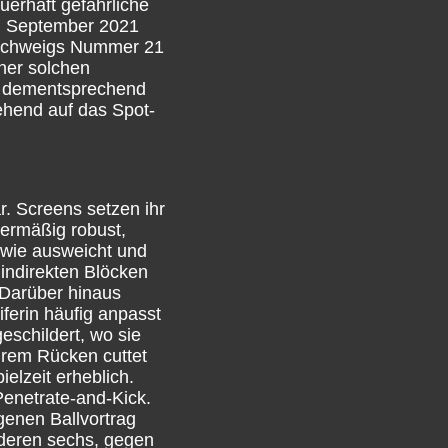
uerhaft gefährliche
im September 2021
unschweigs Nummer 21
ner solchen
et dementsprechend
ehend auf das Spot-
ar. Screens setzen ihr
übermäßig robust,
 wie ausweicht und
 indirekten Blöcken
. Darüber hinaus
iferin häufig anpasst
eschildert, wo sie
ihrem Rücken cuttet
ielzeit erheblich.
Penetrate-and-Kick.
genen Ballvortrag
 deren sechs, gegen