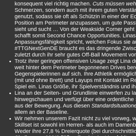
konsequent viel richtig machen.
Cuts müssen weh
Schmerzen, sondern auch mit ihrem guten Verstän
genutzt, sodass sie oft als Schützin in einer der 
Position am Perimeter anzupassen, um gute Passwin
sieht und sucht … Von der Weakside Corner geht s
schafft somit Second Chance Opportunities. Linas R
Anpassungsfähigkeit spricht, welchen Fokus sie au
#TTGNextGenDE braucht es das dringende Zwischen
zuletzt durch ihr sehr gutes Off-Ball Movement vo
Trotz ihrer geringen offensiven Usage zeigt Lina
weit hinter dem Perimeter begonnenen Drives ber
Gegenspielerinnen auf sich. Ihre Athletik ermöglic
(mit und ohne Brett) und Layups mit Kontakt im R
Spiel ein. Linas Größe, ihr Spielverständnis und 
Lina an der Seiten- und Grundlinie einwerfen zu la
hinwegschauen und verfügt über eine ordentliche 
aus der Bewegung. Aus diesen
Standardsituation
allem an der Baseline.
Wir nehmen unserem Fazit nicht zu viel vorweg, 
Skillset ist sowohl im Herren- als auch im Damenba
Weder ihre 27,8 % Dreierquote (bei durchschnittl