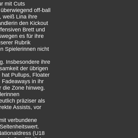
r mit Cuts
 überwiegend off-ball
, weiß Lina ihre
andlerin den Kickout
fensiven Brett und
swegen es für ihre
nserer Rubrik
 Spielerinnen nicht
g. Insbesondere ihre
samkeit der übrigen
 hat Pullups, Floater
e Fadeaways in ihr
er die Zone hinweg.
lerinnen
tlich präziser als
rekte Assists, vor
amit verbundene
 Seltenheitswert.
Nationaldress (U18