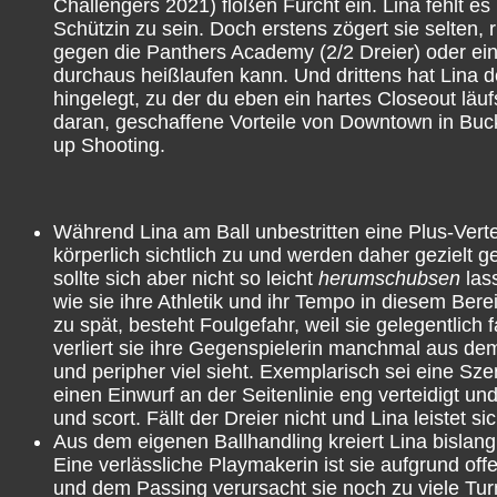
Challengers 2021) flößen Furcht ein. Lina fehlt es
Schützin zu sein. Doch erstens zögert sie selten
gegen die Panthers Academy (2/2 Dreier) oder e
durchaus heißlaufen kann. Und drittens hat Lina 
hingelegt, zu der du eben ein hartes Closeout läu
daran, geschaffene Vorteile von Downtown in Buck
up Shooting.
Während Lina am Ball unbestritten eine Plus-Verteid
körperlich sichtlich zu und werden daher gezielt ge
sollte sich aber nicht so leicht
herumschubsen
las
wie sie ihre Athletik und ihr Tempo in diesem Bere
zu spät, besteht Foulgefahr, weil sie gelegentlich f
verliert sie ihre Gegenspielerin manchmal aus dem
und peripher viel sieht. Exemplarisch sei eine S
einen Einwurf an der Seitenlinie eng verteidigt und
und scort. Fällt der Dreier nicht und Lina leistet s
Aus dem eigenen Ballhandling kreiert Lina bislan
Eine verlässliche Playmakerin ist sie aufgrund off
und dem Passing verursacht sie noch zu viele Tu