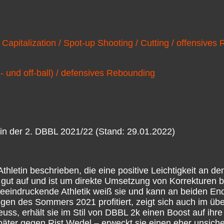
 Capitalization / Spot-up Shooting / Cutting / offensive
- und off-ball) / defensives Rebounding
 in der 2. DBBL 2021/22 (Stand: 29.01.2022)
Athletin beschrieben, die eine positive Leichtigkeit an de
ie gut auf und ist um direkte Umsetzung von Korrekturen 
e beeindruckende Athletik weiß sie und kann an beiden E
ngen des Sommers 2021 profitiert, zeigt sich auch im üb
euss, erhält sie im Stil von DBBL 2k einen Boost auf ihre
äter gegen Rist Wedel – erweckt sie einen eher unsich