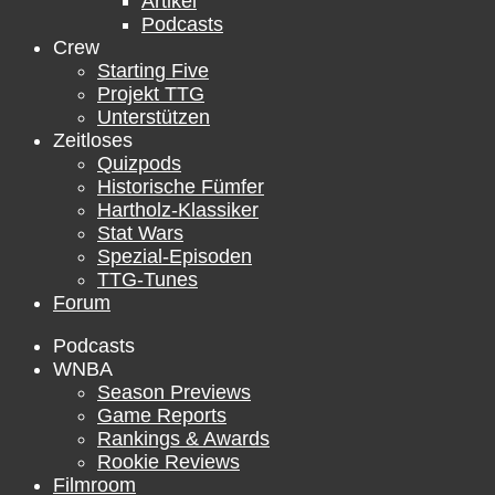
Artikel
Podcasts
Crew
Starting Five
Projekt TTG
Unterstützen
Zeitloses
Quizpods
Historische Fümfer
Hartholz-Klassiker
Stat Wars
Spezial-Episoden
TTG-Tunes
Forum
Podcasts
WNBA
Season Previews
Game Reports
Rankings & Awards
Rookie Reviews
Filmroom