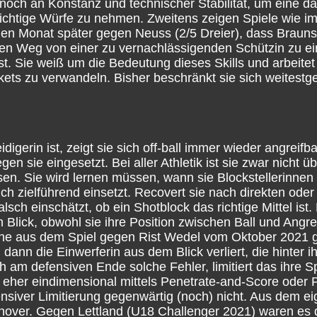
 noch an Konstanz und technischer Stabilität, um eine da
, richtige Würfe zu nehmen. Zweitens zeigen Spiele wie 
inen Monat später gegen Neuss (2/5 Dreier), dass Bra
den Weg von einer zu vernachlässigenden Schützin zu ei
fst. Sie weiß um die Bedeutung dieses Skills und arbeit
ets zu verwandeln. Bisher beschränkt sie sich weitestg
igerin ist, zeigt sie sich off-ball immer wieder angreifb
gen sie eingesetzt. Bei aller Athletik ist sie zwar nicht 
sen. Sie wird lernen müssen, wann sie Blockstellerinnen
ich zielführend einsetzt. Recovert sie nach direkten oder
alsch einschätzt, ob ein Shotblock das richtige Mittel ist
 Blick, obwohl sie ihre Position zwischen Ball und Angre
zene aus dem Spiel gegen Rist Wedel vom Oktober 2021 g
 dann die Einwerferin aus dem Blick verliert, die hinter 
ich am defensiven Ende solche Fehler, limitiert das ihre Sp
g eher eindimensional mittels Penetrate-and-Score oder 
ensiver Limitierung gegenwärtig (noch) nicht. Aus dem ei
rnover. Gegen Lettland (U18 Challenger 2021) waren es