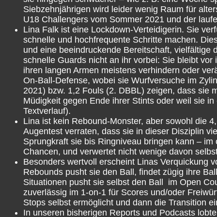
Siebzehnjährigen wird leider wenig Raum für alt
U18 Challengers vom Sommer 2021 und der laufen
Lina Falk ist eine Lockdown-Verteidigerin. Sie ve
schnelle und hochfrequente Schritte machen. Dies
und eine beeindruckende Bereitschaft, vielfälti
schnelle Guards nicht an ihr vorbei: Sie bleibt v
ihren langen Armen meistens verhindern oder verä
On-Ball-Defense, wobei sie Wurfversuche im Zyli
2021) bzw. 1,2 Fouls (2. DBBL) zeigen, dass sie me
Müdigkeit gegen Ende ihrer Stints oder weil sie i
Textverlauf).
Lina ist kein Rebound-Monster, aber sowohl die 4
Augentest verraten, dass sie in dieser Disziplin vi
Sprungkraft sie bis Ringniveau bringen kann – im
Chancen, und verwertet nicht wenige davon selbst 
Besonders wertvoll erscheint Linas Verquickung vo
Rebounds pusht sie den Ball, findet zügig ihre Ba
Situationen pusht sie selbst den Ball im Open Cou
zuverlässig im 1-on-1 für Scores und/oder Freiwürfe
Stops selbst ermöglicht und dann die Transition ein
In unseren bisherigen Reports und Podcasts lobten