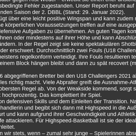
ersbedingte Fehler zugestanden. Unser Report beruht au
den Saison der 2. DBBL (Stand: 29. Januar 2022).
rfügt über eine leicht positive Wingspan und kann zudem
e körperlichen Voraussetzungen treffen auf eine ausgepr
ge defensive Aufgaben zu übernehmen. An guten Tagen ko
or ihnen oder mindestens auf ihrer Höhe und kann Abschlü
ndern. In der Regel zeigt sie keine spektakulären Shotb
nder erschwert. Durchschnittlich zwei Fouls (U18 Chall
istens regelkonform verteidigt. Ihre Fouls resultieren t
n einem Block hängen bleibt und dann zu spät recovert (
,6 abgegriffenen Bretter bei den U18 Challengers 2021 a
eles richtig macht. Viele Abpraller greift die Ausnahme-At
 obersten Regel ab. Von der Weakside kommend, sorgt si
hochprozentig. Das komplettiert ihr Spiel.
n defensiven Skills und dem Einleiten der Transition. N
llhandlerin und begibt sich dann mit Highspeed in die Au
rt und kann aufgrund ihrer Geschwindigkeit und Athletik 
 attackieren. Für Highspeed-Basketball ist sie der ideale 
leitet.
 wir stets, wenn – zumal sehr junge – Spielerinnen abse