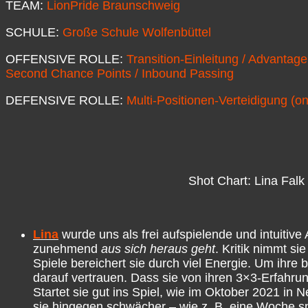
TEAM:
LionPride Braunschweig
SCHULE:
Große Schule Wolfenbüttel
OFFENSIVE ROLLE:
Transition-Einleitung / Advantage
Second Chance Points / Inbound Passing
DEFENSIVE ROLLE:
Multi-Positionen-Verteidigung (on
Shot Chart: Lina Falk
Lina
wurde uns als frei aufspielende und intuitive 
zunehmend
aus sich heraus geht
. Kritik nimmt s
Spiele bereichert sie durch viel Energie. Um ihr
darauf vertrauen. Dass sie von ihren 3×3-Erfahru
Startet sie gut ins Spiel, wie im Oktober 2021 in N
sie hingegen schwächer – wie z. B. eine Woche sp