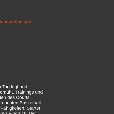
s Rebounding und
n Tag legt und
bemüht. Trainings und
nden des Courts
erdachten Basketball.
 Fähigkeiten. Startet
eren Eindruck. Der