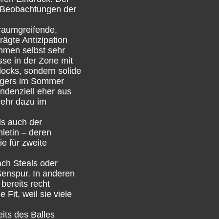
f Beobachtungen der
 raumgreifende,
ägte Antizipation
mmen selbst sehr
sse in der Zone mit
locks, sondern solide
engers im Sommer
endenziell eher aus
mehr dazu im
ls auch der
hletin – deren
e für zweite
ach Steals oder
ßenspur. In anderen
bereits recht
Fit, weil sie viele
its des Balles