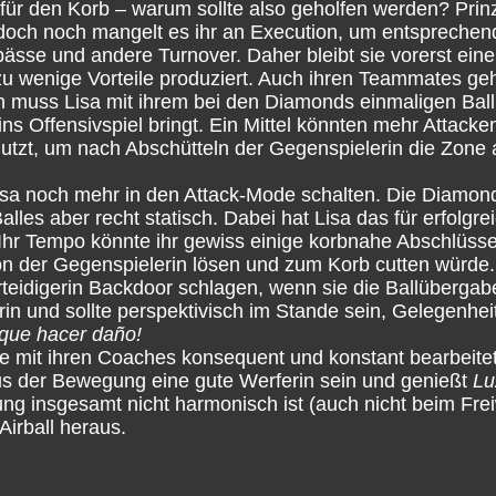
 den Korb – warum sollte also geholfen werden? Prinzipi
doch noch mangelt es ihr an Execution, um entsprechend 
lpässe und andere Turnover. Daher bleibt sie vorerst eine
 zu wenige Vorteile produziert. Auch ihren Teammates geh
uss Lisa mit ihrem bei den Diamonds einmaligen Ballh
ns Offensivspiel bringt. Ein Mittel könnten mehr Attacke
nutzt, um nach Abschütteln der Gegenspielerin die Zone 
isa noch mehr in den Attack-Mode schalten. Die Diamon
alles aber recht statisch. Dabei hat Lisa das für erfolgre
Ihr Tempo könnte ihr gewiss einige korbnahe Abschlüsse
von der Gegenspielerin lösen und zum Korb cutten würde
erteidigerin Backdoor schlagen, wenn sie die Ballübergab
kerin und sollte perspektivisch im Stande sein, Gelegenhei
 que hacer daño!
 sie mit ihren Coaches konsequent und konstant bearbeite
us der Bewegung eine gute Werferin sein und genießt
Lu
g insgesamt nicht harmonisch ist (auch nicht beim Freiw
irball heraus.