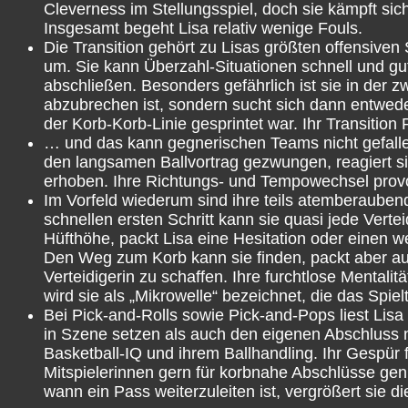
Cleverness im Stellungsspiel, doch sie kämpft sich
Insgesamt begeht Lisa relativ wenige Fouls.
Die Transition gehört zu Lisas größten offensiven
um. Sie kann Überzahl-Situationen schnell und gut
abschließen. Besonders gefährlich ist sie in der 
abzubrechen ist, sondern sucht sich dann entweder
der Korb-Korb-Linie gesprintet war. Ihr Transiti
… und das kann gegnerischen Teams nicht gefalle
den langsamen Ballvortrag gezwungen, reagiert sie
erhoben. Ihre Richtungs- und Tempowechsel provo
Im Vorfeld wiederum sind ihre teils atemberauben
schnellen ersten Schritt kann sie quasi jede Verte
Hüfthöhe, packt Lisa eine Hesitation oder einen w
Den Weg zum Korb kann sie finden, packt aber au
Verteidigerin zu schaffen. Ihre furchtlose Mentalitä
wird sie als „Mikrowelle“ bezeichnet, die das Spi
Bei Pick-and-Rolls sowie Pick-and-Pops liest Lis
in Szene setzen als auch den eigenen Abschluss na
Basketball-IQ und ihrem Ballhandling. Ihr Gespür f
Mitspielerinnen gern für korbnahe Abschlüsse gen
wann ein Pass weiterzuleiten ist, vergrößert sie d