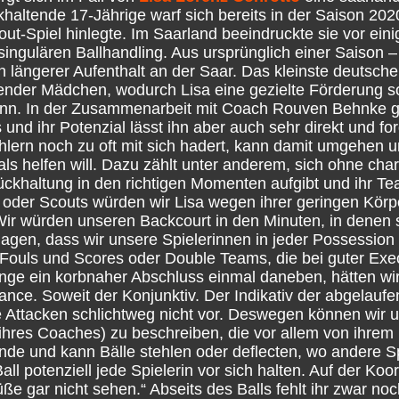
haltende 17-Jährige warf sich bereits in der Saison 20
ut-Spiel hinlegte. Im Saarland beeindruckte sie vor ei
ingulären Ballhandling. Aus ursprünglich einer Saison – 
 längerer Aufenthalt an der Saar. Das kleinste deutsch
lender Mädchen, wodurch Lisa eine gezielte Förderung s
ann. In der Zusammenarbeit mit Coach Rouven Behnke g
und ihr Potenzial lässt ihn aber auch sehr direkt und fo
lern noch zu oft mit sich hadert, kann damit umgehen un
ials helfen will. Dazu zählt unter anderem, sich ohne cha
ückhaltung in den richtigen Momenten aufgibt und ihr T
oder Scouts würden wir Lisa wegen ihrer geringen Körp
. Wir würden unseren Backcourt in den Minuten, in denen 
jagen, dass wir unsere Spielerinnen in jeder Possession
Fouls und Scores oder Double Teams, die bei guter Exec
nge ein korbnaher Abschluss einmal daneben, hätten wi
nce. Soweit der Konjunktiv. Der Indikativ der abgelaufe
Attacken schlichtweg nicht vor. Deswegen können wir u
at ihres Coaches) zu beschreiben, die vor allem von ihre
 Hände und kann Bälle stehlen oder deflecten, wo andere S
 potenziell jede Spielerin vor sich halten. Auf der Koord
ße gar nicht sehen.“ Abseits des Balls fehlt ihr zwar no