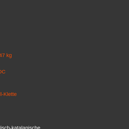
47 kg
OC
l-Klette
isch-katalanische