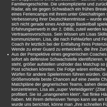
Familiengeschichte. Die unkomplizierte und zurück
Radar, als sie gegen Schwabach ein frühes Breako
eines Feriencamps mit ihrem unter Gleichaltrigen s
Verbesserung ihrer Deutschkenntnisse – wurde ein
sich nicht gerade eines Andrangs Basketball spie
Erfahrungserwerb in der 2. DBBL zuteil werden k
Vertrauensvorschuss. Sein Wissen um Lisas Skills 
kommunizieren. Lisa, die nach Fehlwürfen und Feh
Coach ihr letztlich bei der Entfaltung ihres Potenz
Wende zu einer Guard zu entwickeln, die ihre Zur
Aus der Perspektive eines gegnerischen Coaches 
sofort als defensive Schwachstelle identifizieren
steht, größer aufstellen und/oder das Matchup so 
Post schicken könnten. Die Folge wären einfache 
Würfen für andere Spielerinnen führen würden. Gi
Größenvorteile beste Chancen auf eine zweite Cha
Matchpläne der gegnerischen Teams, sahen diese 
konzentrieren, Lisa als „super Verteidigerin“ (Zit
profitiert. Sie ist „unangenehm klein“, hat flinke
haben. Mit ihrem defensiven Tempo kann sie am Ball
wurde uns berichtet, könne man „ihre schnellen Fü