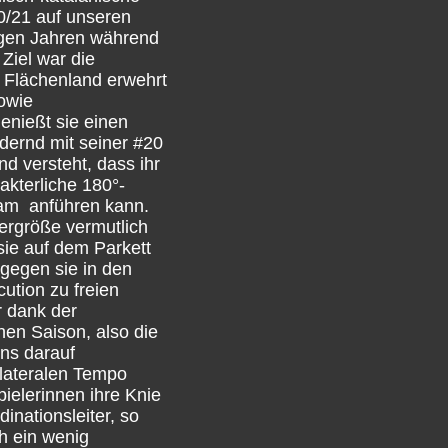
20/21 auf unseren
nigen Jahren während
Ziel war die
e Flächenland erwehrt
owie
enießt sie einen
rdernd mit seiner #20
d versteht, dass ihr
rakterliche 180°-
eam anführen kann.
ergröße vermutlich
sie auf dem Parkett
 gegen sie in den
ution zu freien
r dank der
nen Saison, also die
ns darauf
m lateralen Tempo
pielerinnen ihre Knie
inationsleiter, so
ch ein wenig