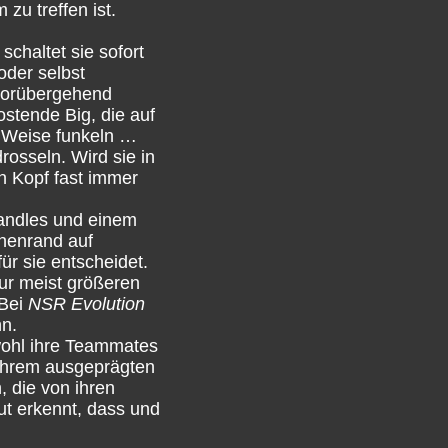
zu treffen ist.
chaltet sie sofort
oder selbst
 vorübergehend
ostende Big, die auf
e Weise funkeln …
osseln. Wird sie in
en Kopf fast immer
Handles und einem
onenrand auf
ür sie entscheidet.
ur meist größeren
 Bei
NSR Evolution
nn.
owohl ihre Teammates
n ihrem ausgeprägten
, die von ihren
ut erkennt, dass und