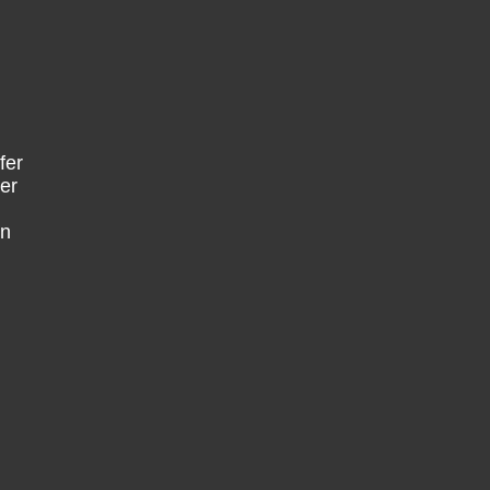
fer
er
en