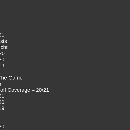
21
sts
icht
20
20
19
 The Game
r
off Coverage – 20/21
21
20
19
20