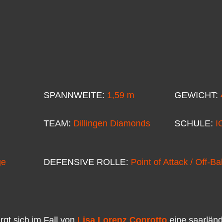
SPANNWEITE:
1,59 m
GEWICHT:
TEAM:
Dillingen Diamonds
SCHULE:
I
ge
DEFENSIVE ROLLE:
Point of Attack / Off-Bal
gt sich im Fall von
Lisa Lorenz Conrotto
eine saarländ