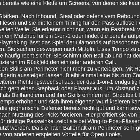
 bereits wie eine Klette um Screens, von denen sie kaum 
 Stärken. Nach Inbound, Steal oder defensivem Rebound s
 lesen und sie mit feinem Timing für den Pass auflösen 
zweiten Welle. Sie erkennt nicht nur, wann ein Fastbreak
 ein Matchup für ein 1-on-1 oder findet die bereits aufp
on Playmaking lässt das Spiel der Diamonds auf besonder
n. Sie suchen deswegen nach Mitteln, Lisas Tempo zu dr
 häufig recht sicher. Sie schirmt den Ball ab und hat d
zieren im Rückfeld den ein oder anderen Call.
den Skills am Perimeter nicht mehr zu verteidigen. Mit 
idigerin aussteigen lassen. Bleibt einmal eine bis zum Z
eiteren Richtungswechsel aus, der das 1-on-1 endgültig f
ch gern einen Stepback oder Floater aus, um Abstand z
t als Ballhandlerin und ihre Skills erinnern an Streetball.
eltempo erhöhen und sich ihren eigenen Wurf kreieren ka
a die gegnerische Defense bereits recht gut und kann s
ch Nutzung des Picks forcieren. Hier profitiert sie vo
ür richtige Passwinkel zeigt sie bei Wing-to-Post-Pässen
utzt werden. Da sie nach Ballerhalt am Perimeter sehr g
ie von anderen erspielten Vorteile für Open Looks.