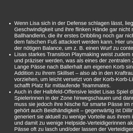
Wenn Lisa sich in der Defense schlagen lässt, liegt
Geschwindigkeit und ihre flinken Hände gar nicht
Ballhandlerin, die ihr erstes Dribbling noch gar n
dem falschen Fuß attackiert werden kann. Hier und
der nötigen Balance, um z. B. einen Wurf zu conte
Lisas starkes Transition Playmaking weist zudem 
und präziser werden, was als eines der zentralen Z
Lange Pässe nach Ballerhalt am eigenen Korb sin
Addition zu ihrem Skillset – also ab in den Kraft
vorziehen, um leicht versetzt von der Korb-Korb-
schafft Platz für mitlaufende Teammates.
Auch in der Halbfeld-Offensive leidet Lisas Spiel d
Spielerinnen in der Zone hinwegschauen und dann 
muss sie jedoch ihre Nische für smarte Pässe im r
gehört auch Beidhändigkeit – gegenwärtig ist Dill
generiert sie aktuell zu wenige Vorteile aus ihrem
und damit zu wenige Helpside-Verteidigerinnen aktiv
Pässe oft zu lasch und/oder lassen der Verteidige