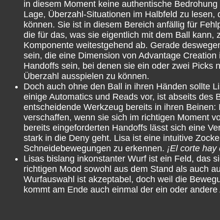
in diesem Moment keine authentische Bedrohung für
Lage, Überzahl-Situationen im Halbfeld zu lesen, 
können. Sie ist in diesem Bereich anfällig für Feh
die für das, was sie eigentlich mit dem Ball kann,
Komponente weitestgehend ab. Gerade deswegen m
sein, die eine Dimension von Advantage Creation i
Handoffs sein, bei denen sie ein oder zwei Picks 
Überzahl ausspielen zu können.
Doch auch ohne den Ball in ihren Händen sollte L
einige Automatics und Reads vor, ist abseits des B
entscheidende Werkzeug bereits in ihren Beinen: 
verschaffen, wenn sie sich im richtigen Moment 
bereits eingeforderten Handoffs lässt sich eine V
stark in die Deny geht. Lisa ist eine intuitive Zoc
Schneidebewegungen zu erkennen.
¡El corte hay
Lisas bislang inkonstanter Wurf ist ein Feld, das
richtigen Mood sowohl aus dem Stand als auch a
Wurfauswahl ist akzeptabel, doch weil die Bewegun
kommt am Ende auch einmal der ein oder andere A