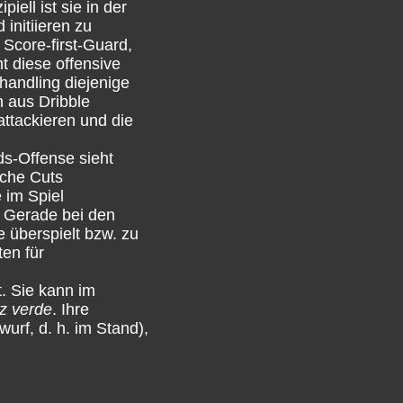
ell ist sie in der
initiieren zu
 Score-first-Guard,
t diese offensive
andling diejenige
n aus Dribble
attackieren und die
ds-Offense sieht
iche Cuts
 im Spiel
. Gerade bei den
e überspielt bzw. zu
ten für
t. Sie kann im
z verde
. Ihre
urf, d. h. im Stand),