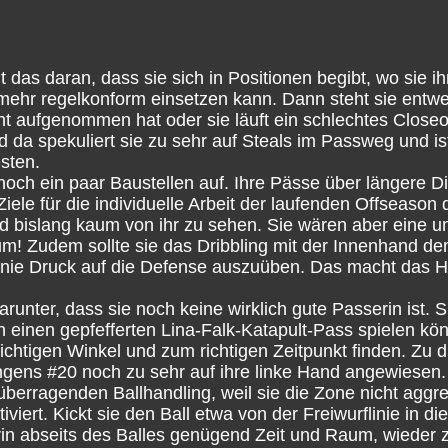
 das daran, dass sie sich in Positionen begibt, wo sie ih
 mehr regelkonform einsetzen kann. Dann steht sie entw
icht aufgenommen hat oder sie läuft ein schlechtes Closeo
 da spekuliert sie zu sehr auf Steals im Passweg und is
sten.
noch ein paar Baustellen auf. Ihre Pässe über längere D
iele für die individuelle Arbeit der laufenden Offseason d
d bislang kaum von ihr zu sehen. Sie wären aber eine u
raum! Zudem sollte sie das Dribbling mit der Innenhand 
Linie Druck auf die Defense auszuüben. Das macht das 
arunter, dass sie noch keine wirklich gute Passerin ist. S
einen gepfefferten Lina-Falk-Katapult-Pass spielen kön
ichtigen Winkel und zum richtigen Zeitpunkt finden. Zu 
ingens #20 noch zu sehr auf ihre linke Hand angewiesen.
 überragenden Ballhandling, weil sie die Zone nicht aggre
iert. Kickt sie den Ball etwa von der Freiwurflinie in di
rin abseits des Balles genügend Zeit und Raum, wieder zu