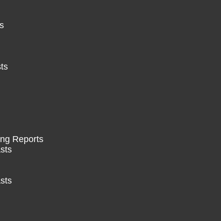
s
ts
ing Reports
sts
sts