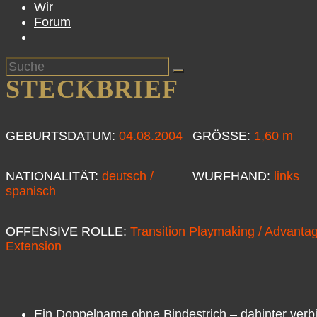
Wir
Forum
STECKBRIEF
GEBURTSDATUM:
04.08.2004
GRÖSSE:
1,60 m
NATIONALITÄT:
deutsch /
WURFHAND:
links
spanisch
OFFENSIVE ROLLE:
Transition Playmaking / Advanta
Extension
Ein Doppelname ohne Bindestrich – dahinter verbir