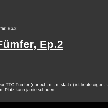
Fümfer, Ep.2
r TTG Fümfer (nur echt mit m statt n) ist heute eigentl
em Platz kann ja nie schaden.