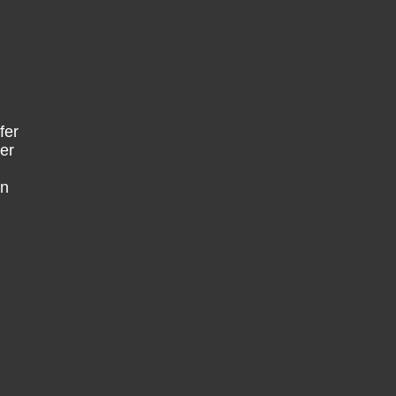
fer
er
en