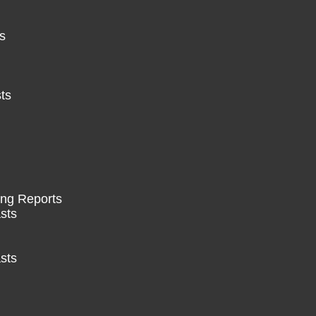
s
ts
ing Reports
sts
sts