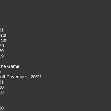
21
sts
icht
20
20
19
 The Game
r
off Coverage – 20/21
21
20
19
20