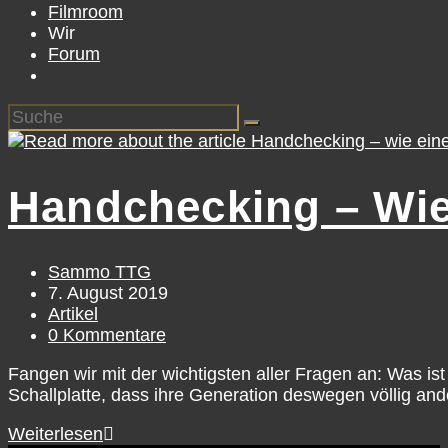
Filmroom
Wir
Forum
Handchecking – Wie
Beitrags-
Sammo TTG
Autor:
Beitrag
7. August 2019
veröffentlicht:
Beitrags-
Artikel
Kategorie:
Beitrags-
0 Kommentare
Kommentare:
Fangen wir mit der wichtigsten aller Fragen an: Was i
Schallplatte, dass ihre Generation deswegen völlig an
Handchecking
Weiterlesen