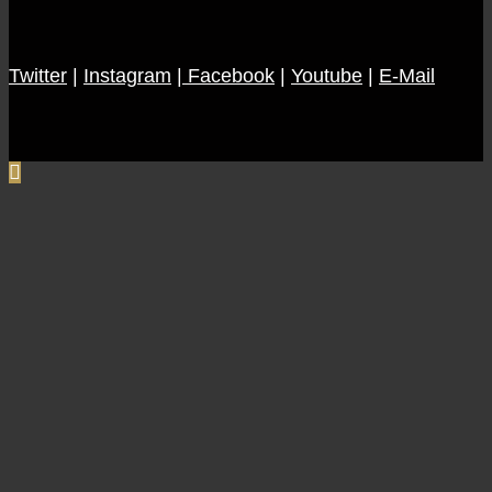
–
wie
eine
Twitter
|
Instagram
Regel
|
Facebook
|
Youtube
|
E-Mail
die
Liga
veränderte