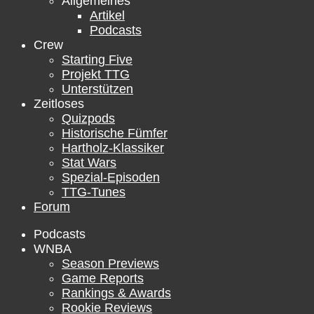
Allgemeines
Artikel
Podcasts
Crew
Starting Five
Projekt TTG
Unterstützen
Zeitloses
Quizpods
Historische Fümfer
Hartholz-Klassiker
Stat Wars
Spezial-Episoden
TTG-Tunes
Forum
Podcasts
WNBA
Season Previews
Game Reports
Rankings & Awards
Rookie Reviews