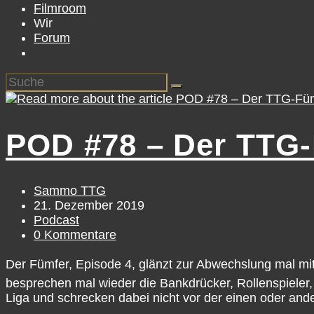
Filmroom
Wir
Forum
POD #78 – Der TTG-
Beitrags-
Sammo TTG
Autor:
Beitrag
21. Dezember 2019
veröffentlicht:
Beitrags-
Podcast
Kategorie:
Beitrags-
0 Kommentare
Kommentare:
Der Fümfer, Episode 4, glänzt zur Abwechslung mal mit 
besprechen mal wieder die Bankdrücker, Rollenspieler
Liga und schrecken dabei nicht vor der einen oder ande