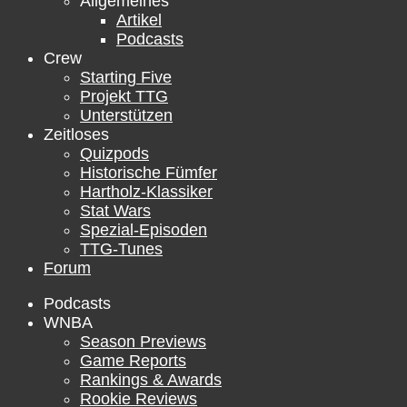
Allgemeines
Artikel
Podcasts
Crew
Starting Five
Projekt TTG
Unterstützen
Zeitloses
Quizpods
Historische Fümfer
Hartholz-Klassiker
Stat Wars
Spezial-Episoden
TTG-Tunes
Forum
Podcasts
WNBA
Season Previews
Game Reports
Rankings & Awards
Rookie Reviews