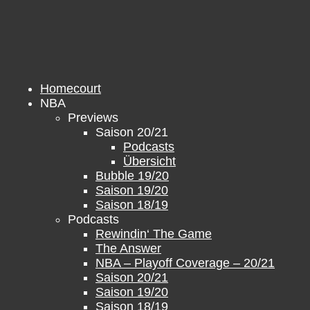
Zum
Inhalt
springen
Homecourt
NBA
Previews
Saison 20/21
Podcasts
Übersicht
Bubble 19/20
Saison 19/20
Saison 18/19
Podcasts
Rewindin‘ The Game
The Answer
NBA – Playoff Coverage – 20/21
Saison 20/21
Saison 19/20
Saison 18/19