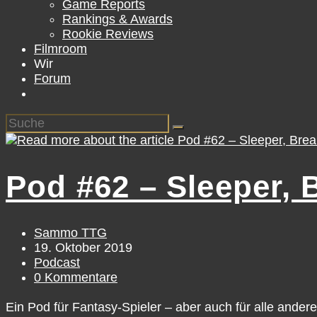
Game Reports
Rankings & Awards
Rookie Reviews
Filmroom
Wir
Forum
Pod #62 – Sleeper, 
Beitrags-
Sammo TTG
Autor:
Beitrag
19. Oktober 2019
veröffentlicht:
Beitrags-
Podcast
Kategorie:
Beitrags-
0 Kommentare
Kommentare:
Ein Pod für Fantasy-Spieler – aber auch für alle ande