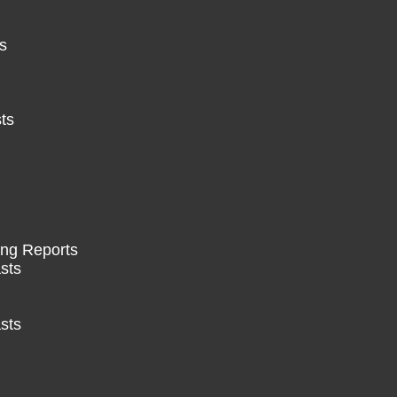
s
ts
ing Reports
sts
sts