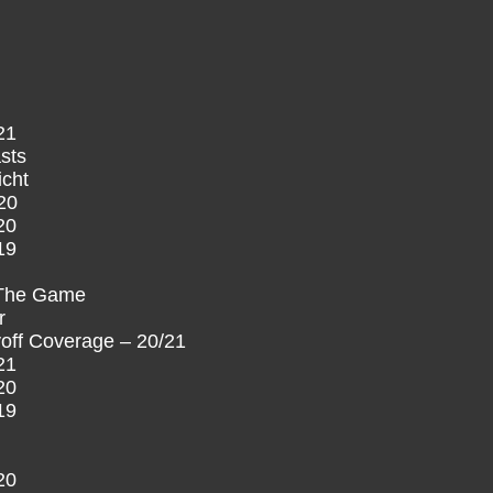
21
sts
icht
20
20
19
 The Game
r
off Coverage – 20/21
21
20
19
20