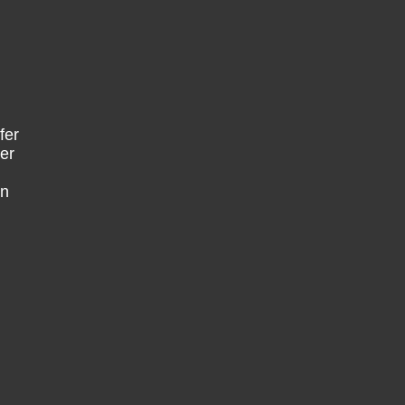
fer
er
en