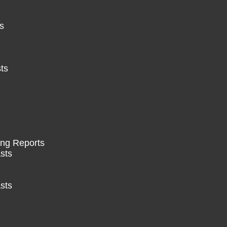
s
ts
ing Reports
sts
sts