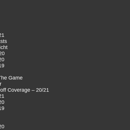
21
sts
icht
20
20
19
 The Game
r
off Coverage – 20/21
21
20
19
20