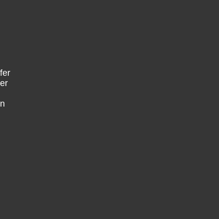
fer
er
en