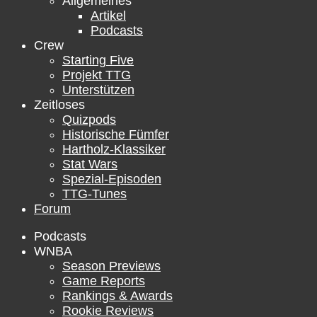
Allgemeines
Artikel
Podcasts
Crew
Starting Five
Projekt TTG
Unterstützen
Zeitloses
Quizpods
Historische Fümfer
Hartholz-Klassiker
Stat Wars
Spezial-Episoden
TTG-Tunes
Forum
Podcasts
WNBA
Season Previews
Game Reports
Rankings & Awards
Rookie Reviews