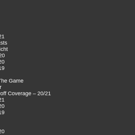
21
sts
icht
20
20
19
 The Game
r
off Coverage – 20/21
21
20
19
20