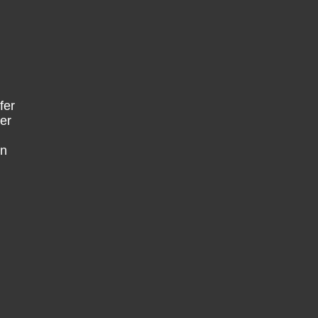
fer
er
en