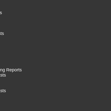
s
ts
ing Reports
sts
sts