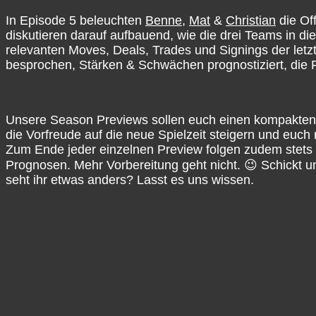
In Episode 5 beleuchten
Benne
,
Mat
&
Christian
die Of
diskutieren darauf aufbauend, wie die drei Teams in d
relevanten Moves, Deals, Trades und Signings der le
besprochen, Stärken & Schwächen prognostiziert, die R
Unsere Season Previews sollen euch einen kompakten Ü
die Vorfreude auf die neue Spielzeit steigern und euc
Zum Ende jeder einzelnen Preview folgen zudem stets
Prognosen. Mehr Vorbereitung geht nicht. 😉 Schickt
seht ihr etwas anders? Lasst es uns wissen.
Talkin' The Game – NBA-Podcast
Talkin’ The Game ist der vielseitigste deutschsprachig
Dennis, Mat, Marius, Benne, Sammo & Siro haben eine
Informationen & Analysen aus der Welt des Basketball
der NBA und allem, was dazu gehört; wir wagen aber au