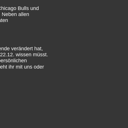
Chicago Bulls und
. Neben allen
aten
nde verändert hat,
 22.12. wissen müsst.
persönlichen
ht ihr mit uns oder
um für euch
unkt liegt klar auf
d hinaus, zum