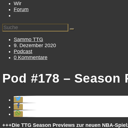
Wir
Forum
Beitrags-
Sammo TTG
Autor:
Beitrag
9. Dezember 2020
veröffentlicht:
Beitrags-
Podcast
Kategorie:
Beitrags-
0 Kommentare
Kommentare:
Pod #178 – Season P
+++Die TTG Season Previews zur neuen NBA-Spiel