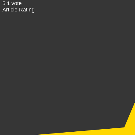
5
1
vote
Article Rating