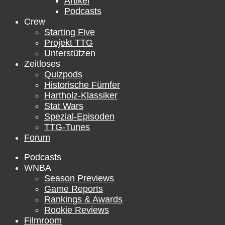
Artikel
Podcasts
Crew
Starting Five
Projekt TTG
Unterstützen
Zeitloses
Quizpods
Historische Fümfer
Hartholz-Klassiker
Stat Wars
Spezial-Episoden
TTG-Tunes
Forum
Podcasts
WNBA
Season Previews
Game Reports
Rankings & Awards
Rookie Reviews
Filmroom