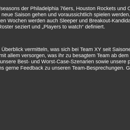
fseasons der Philadelphia 76ers, Houston Rockets und 
ie neue Saison gehen und voraussichtlich spielen werden
tzten Wochen werden auch Sleeper und Breakout-Kandid
oster seziert und „Players to watch“ definiert.
berblick vermitteln, was sich bei Team XY seit Saisone
h mit allem versorgen, was ihr zu besagtem Team ab dem
 unsere Best- und Worst-Case-Szenarien sowie unsere 
 uns gerne Feedback zu unseren Team-Besprechungen. Ge
e NBA- und Basketball-Podcast.
 Vielzahl an Konzepten, Formaten und Ideen am Start, 
s mit Spaß und Abwechslung zu verbinden. Unser Schwerp
ch hin und wieder gerne einen Blick über den Tellerran