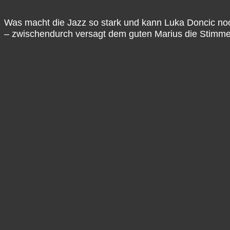
Was macht die Jazz so stark und kann Luka Doncic noc
– zwischendurch versagt dem guten Marius die Stimme
Talkin' The Game – NBA-Podcast
Talkin’ The Game ist der vielseitigste deutschsprachig
Dennis, Mat, Marius, Benne, Sammo & Siro haben eine 
Abwechslung zu verbinden. Unser Schwerpunkt liegt kla
Richtung allgemeiner basketball-kultureller Themen, 
Für mehr Infos, News und Bonus-Content rund um den P
(@ttg_nba_podcast) und YouTube und unterstützt uns g