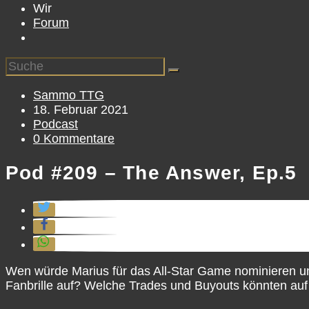
Wir
Forum
Beitrags-
Sammo TTG
Autor:
Beitrag
18. Februar 2021
veröffentlicht:
Beitrags-
Podcast
Kategorie:
Beitrags-
0 Kommentare
Kommentare:
Pod #209 – The Answer, Ep.5
Wen würde Marius für das All-Star Game nominieren un
Fanbrille auf? Welche Trades und Buyouts könnten a