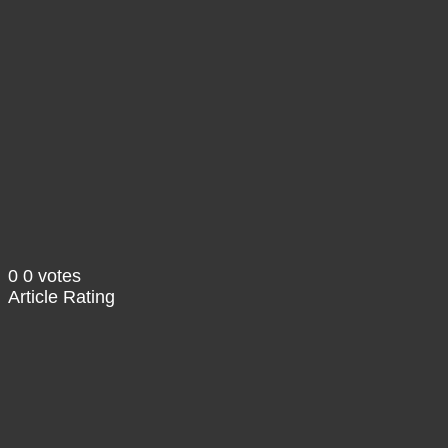
Alle Hörmöglichkeiten und Social-Media-Links findet ih
Tauscht euch mit uns und anderen aus – im
FORUM
.
Wir freuen uns riesig über eine Bewertung bei
iTUNES
Show Podcast Information
0
0
votes
Article Rating