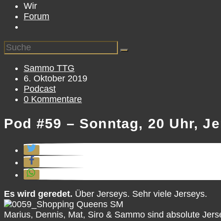
Wir
Forum
Beitrags-
Sammo TTG
Autor:
Beitrag
6. Oktober 2019
veröffentlicht:
Beitrags-
Podcast
Kategorie:
Beitrags-
0 Kommentare
Kommentare:
Pod #59 – Sonntag, 20 Uhr, Je
Es wird geredet.
Über Jerseys. Sehr viele Jerseys.
Marius, Dennis, Mat, Siro & Sammo sind absolute Jers