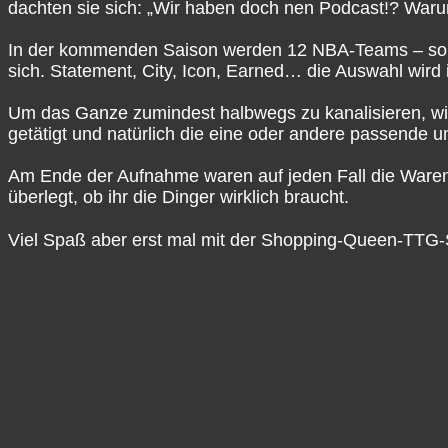
dachten sie sich: „Wir haben doch nen Podcast!? Waru
In der kommenden Saison werden 12 NBA-Teams – so wie
sich. Statement, City, Icon, Earned… die Auswahl wird
Um das Ganze zumindest halbwegs zu kanalisieren, wir
getätigt und natürlich die eine oder andere passende
Am Ende der Aufnahme waren auf jeden Fall die Warenkö
überlegt, ob ihr die Dinger wirklich braucht.
Viel Spaß aber erst mal mit der Shopping-Queen-TTG-S
Talkin' The Game – NBA-Podcast
Talkin’ The Game ist der vielseitigste deutschsprachig
Dennis, Mat, Marius, Benne, Sammo & Siro haben eine 
Abwechslung zu verbinden. Unser Schwerpunkt liegt kla
Richtung allgemeiner basketball-kultureller Themen, 
Für mehr Infos, News und Bonus-Content rund um den P