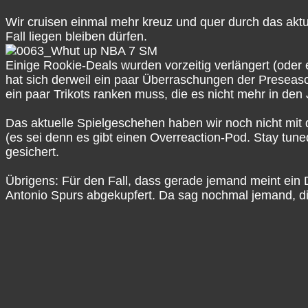
Wir cruisen einmal mehr kreuz und quer durch das ak
Fall liegen bleiben dürfen.
Einige Rookie-Deals wurden vorzeitig verlängert (ode
hat sich derweil ein paar Überraschungen der Preseaso
ein paar Trikots ranken muss, die es nicht mehr in den
Das aktuelle Spielgeschehen haben wir noch nicht mit
(es sei denn es gibt einen Overreaction-Pod. Stay tun
gesichert.
Übrigens: Für den Fall, dass gerade jemand meint ein
Antonio Spurs abgekupfert. Da sag nochmal jemand, die
Talkin' The Game – NBA-Podcast
Talkin’ The Game ist der vielseitigste deutschsprachig
Dennis, Mat, Marius, Benne, Sammo & Siro haben eine
Informationen & Analysen aus der Welt des Basketball
der NBA und allem, was dazu gehört; wir wagen aber au