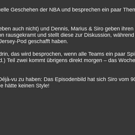
tuelle Geschehen der NBA und besprechen ein paar Them
r eben auch nicht) und Dennis, Marius & Siro geben ihr
n rausgekramt und stellt diese zur Diskussion, während
 Jersey-Pod geschafft haben.
 drin, das wird besprochen, wenn alle Teams ein paar S
ed.) Teil zwei kommt übrigens direkt morgen – das Woche
 Déjà-vu zu haben: Das Episodenbild hat sich Siro vom 
 hätte keinen Style!
e NBA- und Basketball-Podcast.
 Vielzahl an Konzepten, Formaten und Ideen am Start, 
s mit Spaß und Abwechslung zu verbinden. Unser Schwerp
ch hin und wieder gerne einen Blick über den Tellerran