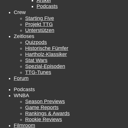
Artikel
Podcasts
Crew
Starting Five
Projekt TTG
Unterstützen
Zeitloses
Quizpods
Historische Fümfer
Hartholz-Klassiker
Stat Wars
Spezial-Episoden
TTG-Tunes
Forum
Podcasts
WNBA
Season Previews
Game Reports
Rankings & Awards
Rookie Reviews
Filmroom