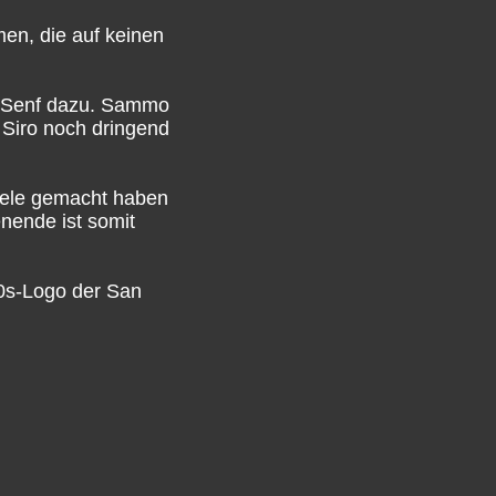
en, die auf keinen
en Senf dazu. Sammo
 Siro noch dringend
piele gemacht haben
nende ist somit
90s-Logo der San
um für euch
unkt liegt klar auf
d hinaus, zum