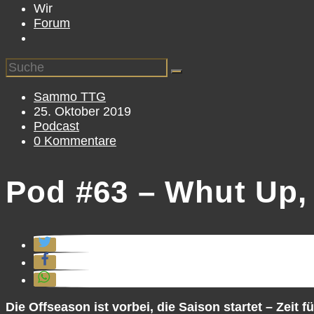
Wir
Forum
Beitrags-
Sammo TTG
Autor:
Beitrag
25. Oktober 2019
veröffentlicht:
Beitrags-
Podcast
Kategorie:
Beitrags-
0 Kommentare
Kommentare:
Pod #63 – Whut Up,
Die Offseason ist vorbei, die Saison startet – Zeit