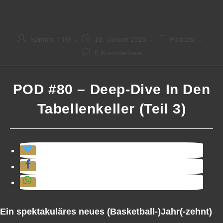
Beitrags-
Beitrag
Beitrags-
Sammo TTG
10. Januar 2020
Podcast
Autor:
veröffentlicht:
Kategorie:
Beitrags-
0 Kommentare
Kommentare:
POD #80 – Deep-Dive In Den
Tabellenkeller (Teil 3)
Ein spektakuläres neues (Basketball-)Jahr(-zehnt)