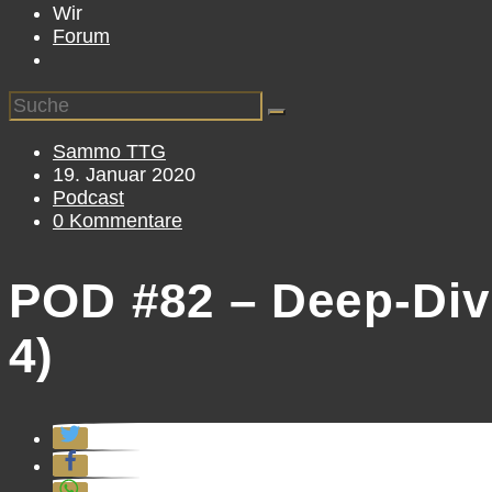
Wir
Forum
Beitrags-
Sammo TTG
Autor:
Beitrag
19. Januar 2020
veröffentlicht:
Beitrags-
Podcast
Kategorie:
Beitrags-
0 Kommentare
Kommentare:
POD #82 – Deep-Dive
4)