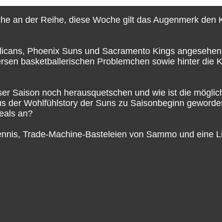
e an der Reihe, diese Woche gilt das Augenmerk den K
licans, Phoenix Suns und Sacramento Kings angesehen
iversen basketballerischen Problemchen sowie hinter die K
er Saison noch herausquetschen und wie ist die möglic
us der Wohlfühlstory der Suns zu Saisonbeginn geworde
eals an?
nnis, Trade-Machine-Basteleien von Sammo und eine L
e NBA- und Basketball-Podcast.
 Vielzahl an Konzepten, Formaten und Ideen am Start, 