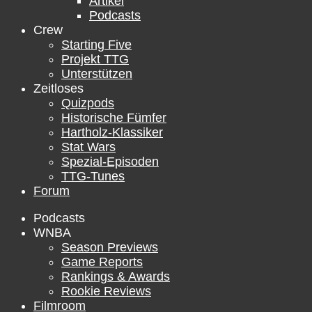
Artikel
Podcasts
Crew
Starting Five
Projekt TTG
Unterstützen
Zeitloses
Quizpods
Historische Fümfer
Hartholz-Klassiker
Stat Wars
Spezial-Episoden
TTG-Tunes
Forum
Podcasts
WNBA
Season Previews
Game Reports
Rankings & Awards
Rookie Reviews
Filmroom