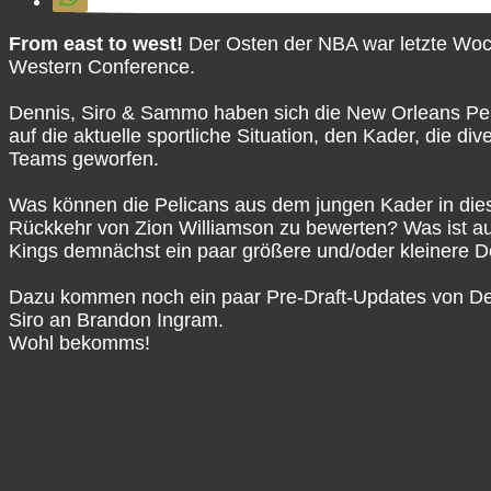
From east to west!
Der Osten der NBA war letzte Woch
Western Conference.
Dennis, Siro & Sammo haben sich die New Orleans Pe
auf die aktuelle sportliche Situation, den Kader, die d
Teams geworfen.
Was können die Pelicans aus dem jungen Kader in dies
Rückkehr von Zion Williamson zu bewerten? Was ist a
Kings demnächst ein paar größere und/oder kleinere D
Dazu kommen noch ein paar Pre-Draft-Updates von De
Siro an Brandon Ingram.
Wohl bekomms!
Talkin' The Game – NBA-Podcast
Talkin’ The Game ist der vielseitigste deutschsprachig
Dennis, Mat, Marius, Benne, Sammo & Siro haben eine