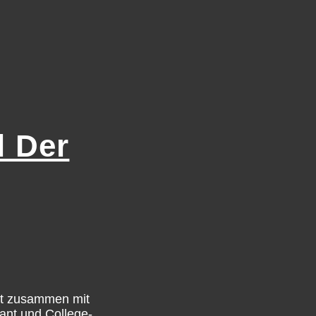
l Der
hat zusammen mit
ant und College-