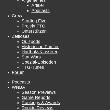
Allgemeines
Artikel
Podcasts
Crew
Starting Five
Projekt TTG
Unterstützen
Zeitloses
Quizpods
Historische Fümfer
Hartholz-Klassiker
Stat Wars
Spezial-Episoden
TTG-Tunes
Forum
Podcasts
WNBA
Season Previews
Game Reports
Rankings & Awards
Rookie Reviews