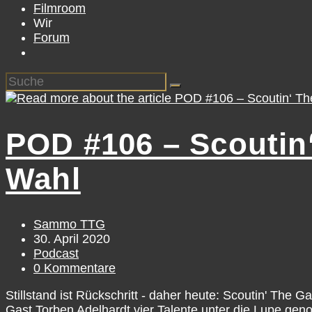
Filmroom
Wir
Forum
POD #106 – Scoutin
Wahl
Beitrags-
Sammo TTG
Autor:
Beitrag
30. April 2020
veröffentlicht:
Beitrags-
Podcast
Kategorie:
Beitrags-
0 Kommentare
Kommentare:
Stillstand ist Rückschritt - daher heute: Scoutin' The
Gast Torben Adelhardt vier Talente unter die Lupe g