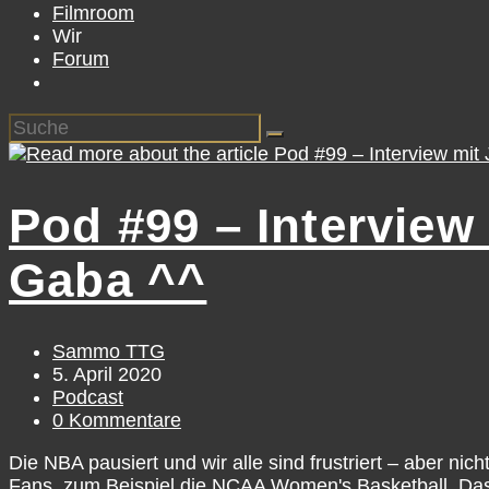
Filmroom
Wir
Forum
Pod #99 – Interview 
Gaba ^^
Beitrags-
Sammo TTG
Autor:
Beitrag
5. April 2020
veröffentlicht:
Beitrags-
Podcast
Kategorie:
Beitrags-
0 Kommentare
Kommentare:
Die NBA pausiert und wir alle sind frustriert – aber n
Fans, zum Beispiel die NCAA Women's Basketball. Das