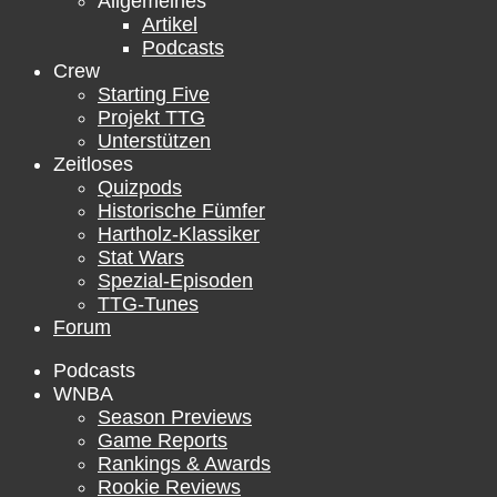
Allgemeines
Artikel
Podcasts
Crew
Starting Five
Projekt TTG
Unterstützen
Zeitloses
Quizpods
Historische Fümfer
Hartholz-Klassiker
Stat Wars
Spezial-Episoden
TTG-Tunes
Forum
Podcasts
WNBA
Season Previews
Game Reports
Rankings & Awards
Rookie Reviews