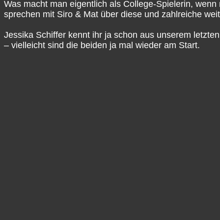
Was macht man eigentlich als College-Spielerin, wenn 
sprechen mit Siro & Mat über diese und zahlreiche w
Jessika Schiffer kennt ihr ja schon aus unserem letzte
– vielleicht sind die beiden ja mal wieder am Start.
Talkin' The Game – NBA-Podcast
Talkin’ The Game ist der vielseitigste deutschsprachig
Dennis, Mat, Marius, Benne, Sammo & Siro haben eine 
Abwechslung zu verbinden. Unser Schwerpunkt liegt kla
Richtung allgemeiner basketball-kultureller Themen, 
Für mehr Infos, News und Bonus-Content rund um den P
(@ttg_nba_podcast) und YouTube und unterstützt uns g