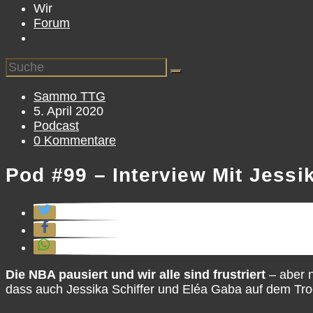
Wir
Forum
Beitrags-
Sammo TTG
Autor:
Beitrag
5. April 2020
veröffentlicht:
Beitrags-
Podcast
Kategorie:
Beitrags-
0 Kommentare
Kommentare:
Pod #99 – Interview Mit Jessi
Die NBA pausiert und wir alle sind frustriert
– aber n
dass auch Jessika Schiffer und Eléa Gaba auf dem Troc