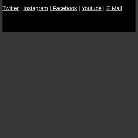
Season
Twitter
|
Instagram
Previews
|
Facebook
|
Youtube
|
E-Mail
19/20,
Pt.
1