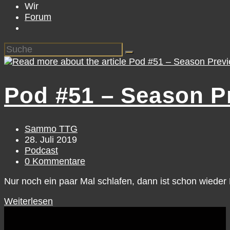
Wir
Forum
Pod #51 – Season Pr
Beitrags-
Sammo TTG
Autor:
Beitrag
28. Juli 2019
veröffentlicht:
Beitrags-
Podcast
Kategorie:
Beitrags-
0 Kommentare
Kommentare:
Nur noch ein paar Mal schlafen, dann ist schon wieder
Pod
Weiterlesen
#51
–