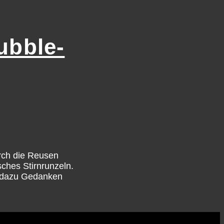
ubble-
urch die Reusen
sches Stirnrunzeln.
ns dazu Gedanken