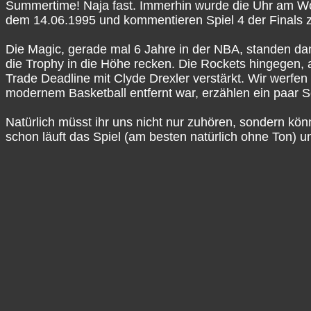
Summertime! Naja fast. Immerhin wurde die Uhr am Woc
dem 14.06.1995 und kommentieren Spiel 4 der Finals
Die Magic, gerade mal 6 Jahre in der NBA, standen d
die Trophy in die Höhe recken. Die Rockets hingegen, 
Trade Deadline mit Clyde Drexler verstärkt. Wir werfe
modernem Basketball entfernt war, erzählen ein paa
Natürlich müsst ihr uns nicht nur zuhören, sondern kö
schon läuft das Spiel (am besten natürlich ohne Ton) 
Talkin' The Game – NBA-Podcast
Talkin’ The Game ist der vielseitigste deutschsprachig
Dennis, Mat, Marius, Benne, Sammo & Siro haben eine 
Abwechslung zu verbinden. Unser Schwerpunkt liegt kla
Richtung allgemeiner basketball-kultureller Themen, 
Für mehr Infos, News und Bonus-Content rund um den P
(@ttg_nba_podcast) und YouTube und unterstützt uns g