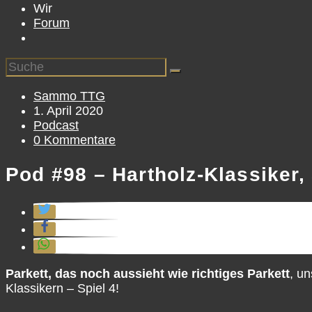
Wir
Forum
Beitrags-
Sammo TTG
Autor:
Beitrag
1. April 2020
veröffentlicht:
Beitrags-
Podcast
Kategorie:
Beitrags-
0 Kommentare
Kommentare:
Pod #98 – Hartholz-Klassiker, 
Parkett, das noch aussieht wie richtiges Parkett
, u
Klassikern – Spiel 4!