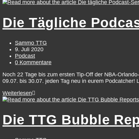
–
Seasons
Previews
Die Tägliche Podca
–
Bubble
19/20
Beitrags-
Sammo TTG
Autor:
Beitrag
9. Juli 2020
veröffentlicht:
Beitrags-
Podcast
Kategorie:
Beitrags-
0 Kommentare
Kommentare:
Noch 22 Tage bis zum ersten Tip-Off der NBA-Orlando-
09.07. bis 30.07. jeden Tag neu in eurem Podcatcher! L
Die
Weiterlesen
tägliche
Podcast-
Serie:
Die TTG Bubble Rep
NBA
Bubble
Reports!