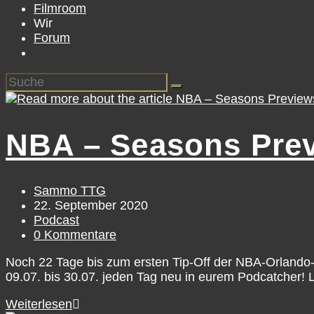
Filmroom
Wir
Forum
NBA – Seasons Prev
Beitrags-
Sammo TTG
Autor:
Beitrag
22. September 2020
veröffentlicht:
Beitrags-
Podcast
Kategorie:
Beitrags-
0 Kommentare
Kommentare:
Noch 22 Tage bis zum ersten Tip-Off der NBA-Orlando-
09.07. bis 30.07. jeden Tag neu in eurem Podcatcher! L
NBA
Weiterlesen