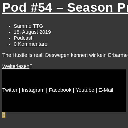
Hartholz-
Pod #54 – Season Pr
Klassiker,
Spiel
4
Beitrags-
Sammo TTG
Autor:
Beitrag
18. August 2019
veröffentlicht:
Beitrags-
Podcast
Kategorie:
Beitrags-
0 Kommentare
Kommentare:
The Hustle is real! Deswegen kennen wir kein Erbarme
Pod
Weiterlesen
#54
–
Season
Twitter
|
Instagram
Previews
|
Facebook
|
Youtube
|
E-Mail
19/20,
Pt.
4