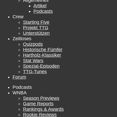
Allgemeines
Artikel
Podcasts
Crew
Starting Five
Projekt TTG
Unterstützen
Zeitloses
Quizpods
Historische Fümfer
Hartholz-Klassiker
Stat Wars
Spezial-Episoden
TTG-Tunes
Forum
Podcasts
WNBA
Season Previews
Game Reports
Rankings & Awards
Rookie Reviews