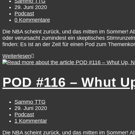
Beitrags-
Sammo TTG
Autor:
Beitrag
29. Juni 2020
veröffentlicht:
Beitrags-
Podcast
Kategorie:
Beitrags-
0 Kommentare
Kommentare:
Die NBA scheint zurück, und das mitten im Sommer! Ab 3
oder verursacht zumindest ein skeptisches Stirnrunzel
finden: Es ist an der Zeit für einen Pod zum Themenko
Die
Weiterlesen
TTG
Bubble
Reports
POD #116 – Whut Up
–
Macht
mit!
Beitrags-
Sammo TTG
Autor:
Beitrag
29. Juni 2020
veröffentlicht:
Beitrags-
Podcast
Kategorie:
Beitrags-
1 Kommentar
Kommentare:
Die NBA scheint zurück, und das mitten im Sommer! Ab 3