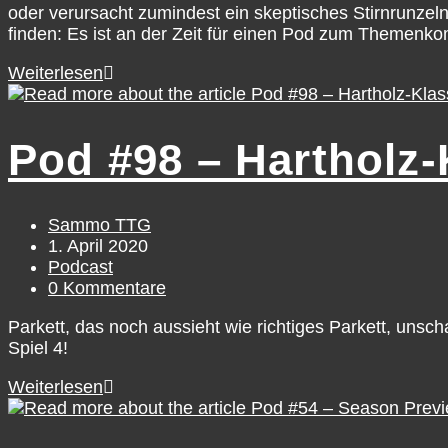
oder verursacht zumindest ein skeptisches Stirnrunzel
finden: Es ist an der Zeit für einen Pod zum Themenko
POD
Weiterlesen
#116
–
Whut
Pod #98 – Hartholz-K
Up,
NBA!?
(Orlando-
Bubble-
Beitrags-
Sammo TTG
Edition)
Autor:
Beitrag
1. April 2020
veröffentlicht:
Beitrags-
Podcast
Kategorie:
Beitrags-
0 Kommentare
Kommentare:
Parkett, das noch aussieht wie richtiges Parkett, unsc
Spiel 4!
Pod
Weiterlesen
#98
–