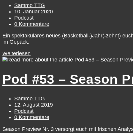
26
Beitrags-
Sammo TTG
Autor:
Beitrag
10. Januar 2020
veröffentlicht:
Beitrags-
Podcast
Kategorie:
Beitrags-
0 Kommentare
Kommentare:
Ein spektakuläres neues (Basketball-)Jahr(-zehnt) eu
im Gepäck.
POD
Weiterlesen
#80
–
Deep-
Pod #53 – Season Pr
Dive
in
den
Tabellenkeller
Beitrags-
Sammo TTG
(Teil
Autor:
Beitrag
12. August 2019
3)
veröffentlicht:
Beitrags-
Podcast
Kategorie:
Beitrags-
0 Kommentare
Kommentare:
Season Preview Nr. 3 versorgt euch mit frischen Analys