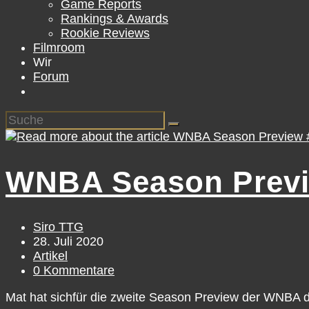
Game Reports
Rankings & Awards
Rookie Reviews
Filmroom
Wir
Forum
WNBA Season Previ
Beitrags-
Siro TTG
Autor:
Beitrag
28. Juli 2020
veröffentlicht:
Beitrags-
Artikel
Kategorie:
Beitrags-
0 Kommentare
Kommentare:
Mat hat sichfür die zweite Season Preview der WNBA di