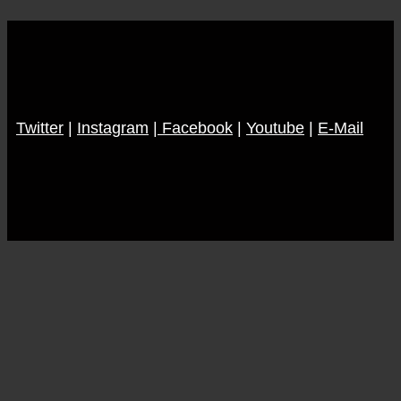
den
Tabellenkeller
(Teil
3)
Twitter
|
Instagram
|
Facebook
|
Youtube
|
E-Mail