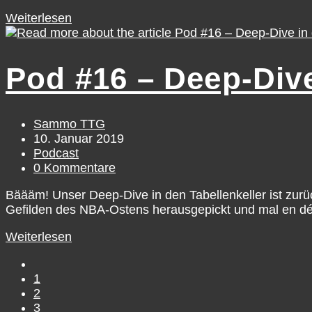
Pod
Weiterlesen
#53
–
Season
Pod #16 – Deep-Dive 
Previews
19/20,
Pt.
3
Beitrags-
Sammo TTG
Autor:
Beitrag
10. Januar 2019
veröffentlicht:
Beitrags-
Podcast
Kategorie:
Beitrags-
0 Kommentare
Kommentare:
Bäääm! Unser Deep-Dive in den Tabellenkeller ist zurü
Gefilden des NBA-Ostens herausgepickt und mal en dét
Pod
Weiterlesen
#16
Gehe
–
zur
1
Deep-
vorherigen
2
Dive
Seite
3
in