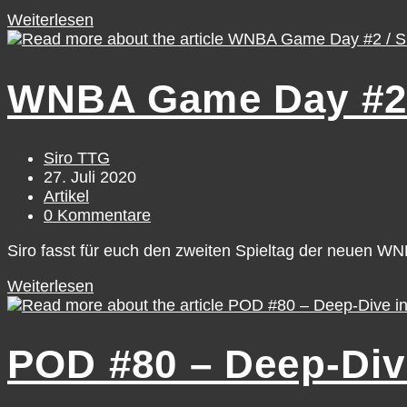
WNBA
Weiterlesen
Season
Preview
#3:
WNBA Game Day #2 /
Atlanta
Dream
Beitrags-
Siro TTG
Autor:
Beitrag
27. Juli 2020
veröffentlicht:
Beitrags-
Artikel
Kategorie:
Beitrags-
0 Kommentare
Kommentare:
Siro fasst für euch den zweiten Spieltag der neuen
WNBA
Weiterlesen
Game
Day
#2
POD #80 – Deep-Dive 
/
Sunday,
July