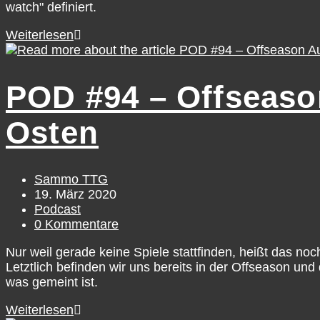
watch" definiert.
Pod
Weiterlesen
#174
–
Season
POD #94 – Offseason
Preview
Nr.
Osten
2
Beitrags-
Sammo TTG
Autor:
Beitrag
19. März 2020
veröffentlicht:
Beitrags-
Podcast
Kategorie:
Beitrags-
0 Kommentare
Kommentare:
Nur weil gerade keine Spiele stattfinden, heißt das noc
Letztlich befinden wir uns bereits in der Offseason un
was gemeint ist.
POD
Weiterlesen