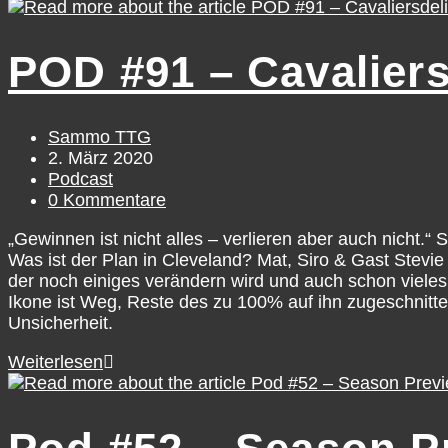
#94
–
Offseason
POD #91 – Cavaliers
Ausblick
–
Die
Stinker
Beitrags-
Sammo TTG
im
Autor:
Beitrag
2. März 2020
Osten
veröffentlicht:
Beitrags-
Podcast
Kategorie:
Beitrags-
0 Kommentare
Kommentare:
„Gewinnen ist nicht alles – verlieren aber auch nicht.“
Was ist der Plan in Cleveland? Mat, Siro & Gast Stevi
der noch einiges verändern wird und auch schon viele
Ikone ist Weg, Reste des zu 100% auf ihn zugeschnitt
Unsicherheit.
POD
Weiterlesen
#91
–
Cavaliersdelikt