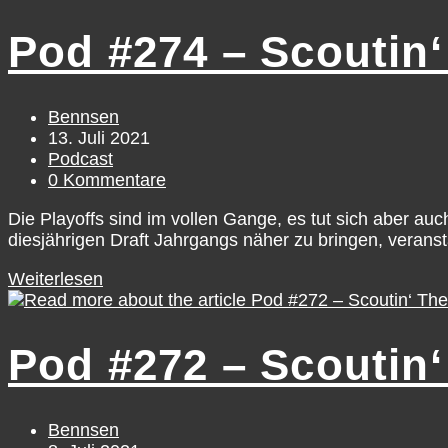
–
Scoutin‘
Pod #274 – Scoutin‘
The
Game:
Mock
Draft
Beitrags-
Bennsen
Picks
Autor:
Beitrag
13. Juli 2021
21-
veröffentlicht:
Beitrags-
Podcast
30
Kategorie:
Beitrags-
0 Kommentare
Kommentare:
Die Playoffs sind im vollen Gange, es tut sich aber au
diesjährigen Draft Jahrgangs näher zu bringen, verans
Pod
Weiterlesen
#274
–
Scoutin‘
Pod #272 – Scoutin‘
The
Game:
Mock
Draft
Beitrags-
Bennsen
Picks