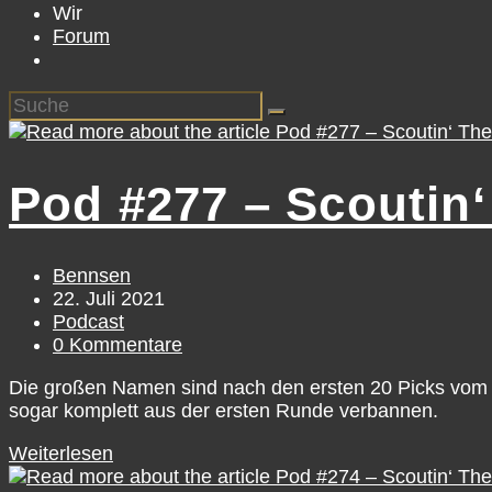
Wir
Forum
Pod #277 – Scoutin‘
Beitrags-
Bennsen
Autor:
Beitrag
22. Juli 2021
veröffentlicht:
Beitrags-
Podcast
Kategorie:
Beitrags-
0 Kommentare
Kommentare:
Die großen Namen sind nach den ersten 20 Picks vom B
sogar komplett aus der ersten Runde verbannen.
Pod
Weiterlesen
#277