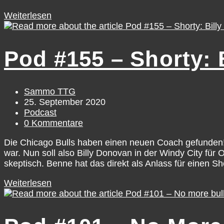
Pod
Weiterlesen
#254
–
Bulls-
Pod #155 – Shorty: 
Special
mit
Max
Marbeiter
Beitrags-
Sammo TTG
Autor:
Beitrag
25. September 2020
veröffentlicht:
Beitrags-
Podcast
Kategorie:
Beitrags-
0 Kommentare
Kommentare:
Die Chicago Bulls haben einen neuen Coach gefunden!
war. Nun soll also Billy Donovan in der Windy City fü
skeptisch. Benne hat das direkt als Anlass für einen 
Pod
Weiterlesen
#155
–
Shorty: