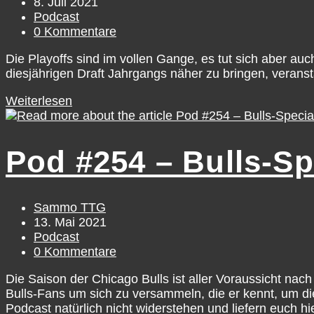
Autor:
Beitrag
8. Juli 2021
11-
veröffentlicht:
Beitrags-
Podcast
20
Kategorie:
Beitrags-
0 Kommentare
Kommentare:
Die Playoffs sind im vollen Gange, es tut sich aber au
diesjährigen Draft Jahrgangs näher zu bringen, verans
Pod
Weiterlesen
#272
–
Scoutin‘
Pod #254 – Bulls-Sp
The
Game:
Mock
Draft
Beitrags-
Sammo TTG
Picks
Autor:
Beitrag
13. Mai 2021
1-
veröffentlicht:
Beitrags-
Podcast
10
Kategorie:
Beitrags-
0 Kommentare
Kommentare:
Die Saison der Chicago Bulls ist aller Voraussicht nac
Bulls-Fans um sich zu versammeln, die er kennt, um 
Podcast natürlich nicht widerstehen und liefern euch hi