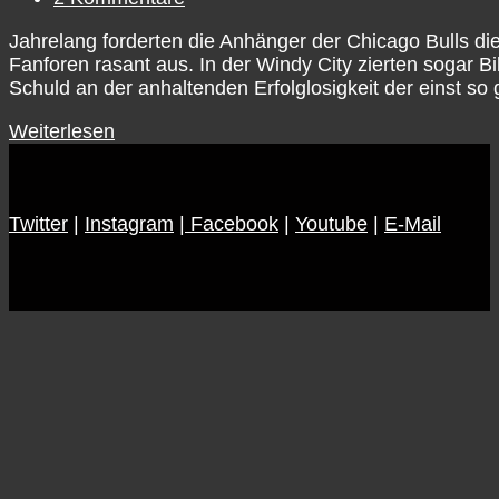
Kommentare:
Jahrelang forderten die Anhänger der Chicago Bulls di
Fanforen rasant aus. In der Windy City zierten sogar 
Schuld an der anhaltenden Erfolglosigkeit der einst so
Chicago
Weiterlesen
Bulls
–
Gefangen
Twitter
|
Instagram
im
|
Facebook
|
Youtube
|
E-Mail
Niemandsland