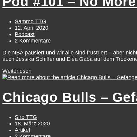
Pod #101 – No More 
Billy
Donovan
in
Chicago
Beitrags-
Sammo TTG
Autor:
Beitrag
12. April 2020
veröffentlicht:
Beitrags-
Podcast
Kategorie:
Beitrags-
2 Kommentare
Kommentare:
Die NBA pausiert und wir alle sind frustriert – aber 
auch Jessika Schiffer und Eléa Gaba auf dem Trockenen
Pod
Weiterlesen
#101
–
No
Chicago Bulls – Ge
more
bullshit!
Beitrags-
Siro TTG
Autor:
Beitrag
18. März 2020
veröffentlicht:
Beitrags-
Artikel
Kategorie:
Beitrags-
2 Kommentare