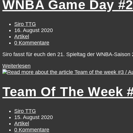
WNBA Game Day #21
/
Tuesday,
August
18
Beitrags-
Siro TTG
Autor:
Beitrag
16. August 2020
veröffentlicht:
Beitrags-
Artikel
Kategorie:
Beitrags-
0 Kommentare
Kommentare:
Siro fasst für euch den 21. Spieltag der WNBA-Saiso
WNBA
Weiterlesen
Game
Day
#21
Team Of The Week #
/
Sunday,
August
16
Beitrags-
Siro TTG
Autor:
Beitrag
15. August 2020
veröffentlicht:
Beitrags-
Artikel
Kategorie:
Beitrags-
0 Kommentare