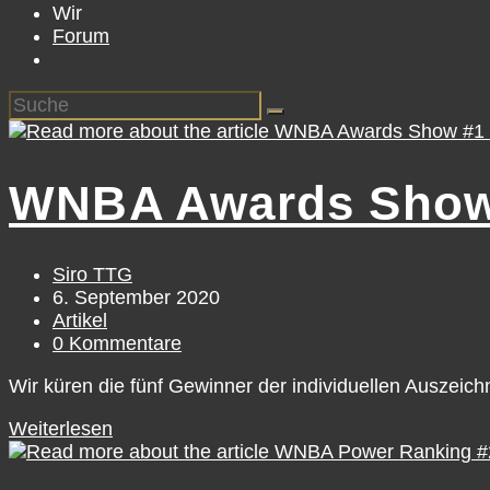
Wir
Forum
WNBA Awards Show 
Beitrags-
Siro TTG
Autor:
Beitrag
6. September 2020
veröffentlicht:
Beitrags-
Artikel
Kategorie:
Beitrags-
0 Kommentare
Kommentare:
Wir küren die fünf Gewinner der individuellen Auszei
WNBA
Weiterlesen
Awards
Show