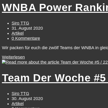
#1
WNBA Power Ranki
–
6.
September
Beitrags-
Siro TTG
Autor:
Beitrag
31. August 2020
veröffentlicht:
Beitrags-
Artikel
Kategorie:
Beitrags-
0 Kommentare
Kommentare:
Wir packen für euch die zwölf Teams der WNBA in gleic
WNBA
Weiterlesen
Power
Ranking
#2
Team Der Woche #5 /
Beitrags-
Siro TTG
Autor:
Beitrag
30. August 2020
veröffentlicht:
Beitrags-
Artikel