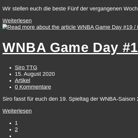
Kommentare:
Wir stellen euch die beste Fünf der vergangenen Woc
Team
Weiterlesen
of
the
week
WNBA Game Day #19 
#3
/
August
8
Beitrags-
Siro TTG
–
Autor:
Beitrag
15. August 2020
August
veröffentlicht:
Beitrags-
Artikel
14
Kategorie:
Beitrags-
0 Kommentare
Kommentare:
Siro fasst für euch den 19. Spieltag der WNBA-Saiso
WNBA
Weiterlesen
Game
1
Day
2
#19
Gehe
/