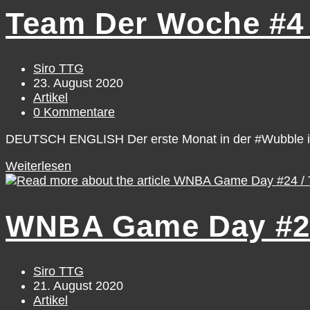
–
Team Der Woche #4 /
26.
August
Beitrags-
Siro TTG
Autor:
Beitrag
23. August 2020
veröffentlicht:
Beitrags-
Artikel
Kategorie:
Beitrags-
0 Kommentare
Kommentare:
DEUTSCH ENGLISH Der erste Monat in der #Wubble ist 
Team
Weiterlesen
der
Woche
#4
WNBA Game Day #24
/
15.
August
–
Beitrags-
Siro TTG
21.
Autor:
Beitrag
21. August 2020
August
veröffentlicht:
Beitrags-
Artikel