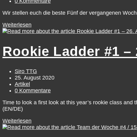
Kategorie:
Beitrags-
0 Kommentare
Kommentare:
Wir stellen euch die beste Fünf der vergangenen Woc
Team
Weiterlesen
der
Woche
#5
Rookie Ladder #1 – 
/
22.
August
–
Beitrags-
Siro TTG
28.
Autor:
Beitrag
25. August 2020
August
veröffentlicht:
Beitrags-
Artikel
Kategorie:
Beitrags-
0 Kommentare
Kommentare:
Time to look a first look at this year’s rookie class an
(EN/DE)
Rookie
Weiterlesen
Ladder
#1