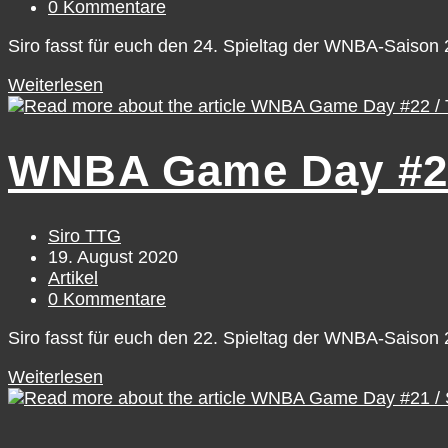
Kategorie:
Beitrags-
0 Kommentare
Kommentare:
Siro fasst für euch den 24. Spieltag der WNBA-Saiso
WNBA
Weiterlesen
Game
Day
#24
WNBA Game Day #22
/
Thursday,
August
20
Beitrags-
Siro TTG
Autor:
Beitrag
19. August 2020
veröffentlicht:
Beitrags-
Artikel
Kategorie:
Beitrags-
0 Kommentare
Kommentare:
Siro fasst für euch den 22. Spieltag der WNBA-Saiso
WNBA
Weiterlesen
Game
Day
#22