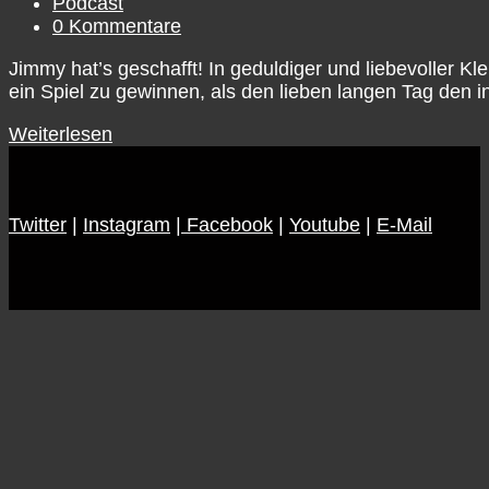
veröffentlicht:
Beitrags-
Podcast
Kategorie:
Beitrags-
0 Kommentare
Kommentare:
Jimmy hat’s geschafft! In geduldiger und liebevoller 
ein Spiel zu gewinnen, als den lieben langen Tag den i
Pod
Weiterlesen
#10
–
Sonderpod
Twitter
|
Instagram
4
|
Facebook
|
Youtube
|
E-Mail
–
Jimmys
Trade