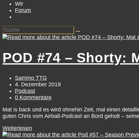
Wir
Forum
POD #74 – Shorty: M
Beitrags-
Sammo TTG
Autor:
Beitrag
4. Dezember 2019
veröffentlicht:
Beitrags-
Podcast
Kategorie:
Beitrags-
0 Kommentare
Kommentare:
Mat is back und es wird ohnehin Zeit, mal einen detaill
guten Chris vom Airball-Podcast an Bord geholt – sein
POD
Weiterlesen
#74