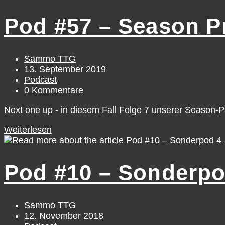
–
Shorty:
Pod #57 – Season Pr
Mat
&
Chris
über
Beitrags-
Sammo TTG
die
Autor:
Beitrag
13. September 2019
Philadelphia
veröffentlicht:
Beitrags-
Podcast
76ers
Kategorie:
Beitrags-
0 Kommentare
Kommentare:
Next one up - in diesem Fall Folge 7 unserer Season-
Pod
Weiterlesen
#57
–
Season
Pod #10 – Sonderpo
Previews
19/20,
Pt.
7
Beitrags-
Sammo TTG
Autor:
Beitrag
12. November 2018