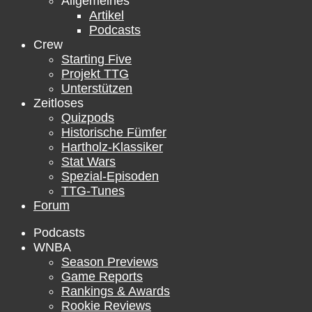
Allgemeines
Artikel
Podcasts
Crew
Starting Five
Projekt TTG
Unterstützen
Zeitloses
Quizpods
Historische Fümfer
Hartholz-Klassiker
Stat Wars
Spezial-Episoden
TTG-Tunes
Forum
Podcasts
WNBA
Season Previews
Game Reports
Rankings & Awards
Rookie Reviews